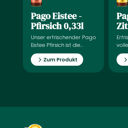
Pago Eistee -
Pa
Pfirsich 0,33l
Zi
Unser erfrischender Pago
Erfr
Eistee Pfirsich ist die
voll
perfekte Wahl für heiße
unse
Zum Produkt
Sommertage. Der leckere
perf
Geschmack
hei
sonnengereifter Pfirsiche
Herg
vereint sich harmonisch
hoc
mit der erfrischenden
Sch
Kühle des
verf
Eisteegeschmacks.
sonn
Genieße diesen köstlichen
über
Durstlöscher pur oder
mit 