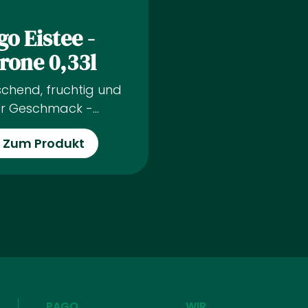
go Eistee -
trone 0,33l
ischend, fruchtig und
er Geschmack -
r Eistee Zitrone ist die
Zum Produkt
ekte Erfrischung für
ße Sommertage.
estellt aus
hwertigem
warztee und
einert mit dem Saft
engereifter Zitronen,
zeugt dieser Eistee
seinem einzigartigen
PAGO
WIR